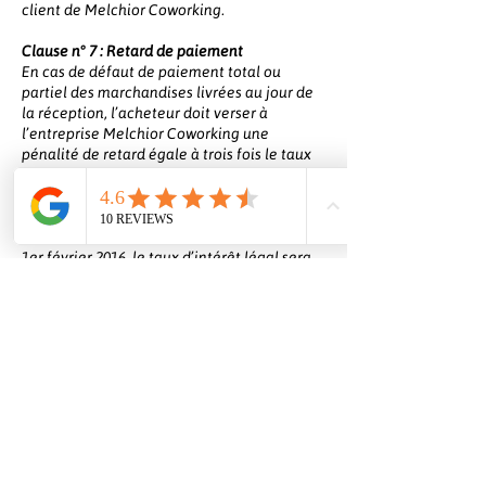
client de Melchior Coworking.
Clause n° 7 : Retard de paiement
En cas de défaut de paiement total ou
partiel des marchandises livrées au jour de
la réception, l’acheteur doit verser à
l’entreprise Melchior Coworking une
pénalité de retard égale à trois fois le taux
de l’intérêt légal.
Le taux de l’intérêt légal retenu est celui en
vigueur à compter de l’expiration du délai
de règlement de la facture. A compter du
1er février 2016, le taux d’intérêt légal sera
révisé tous les 6 mois (Ordonnance n°2014-
947 du 20 août 2014). Cette pénalité est
calculée sur le montant TTC de la somme
restant due, et court à compter de la date
d’échéance du prix sans qu’aucune mise en
demeure préalable ne soit nécessaire.
En sus des indemnités de retard, toute
somme, y compris l’acompte, non payée à sa
date d’exigibilité produira de plein droit le
paiement d’une indemnité forfaitaire de 40
euros due au titre des frais de