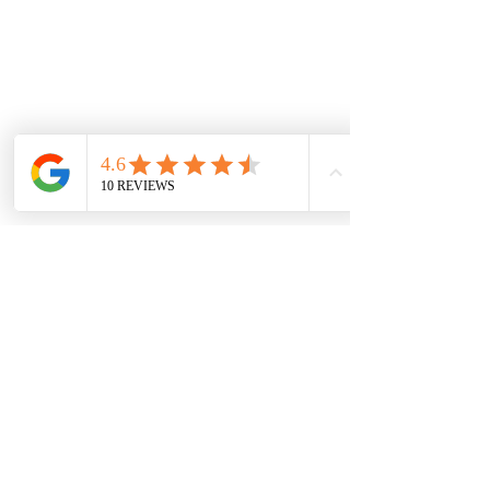
Commentaires
Rédigez un commentaire...
Petit dej'up réseau du 24 avril