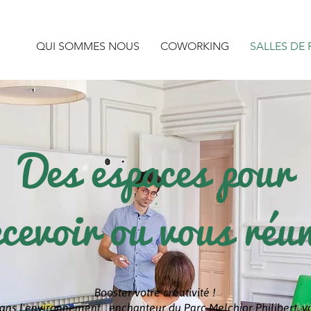
QUI SOMMES NOUS
COWORKING
SALLES DE
Des espaces pour
ecevoir ou vous réun
Booster votre créativité !
ans l'environnement enchanteur du Parc Melchior Philibert, v