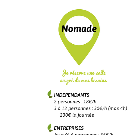
Nomade
Je réserve une salle
au grè de mes besoins
INDEPENDANTS
2 personnes : 18€/h
3 à 12 personnes : 30€/h (max 4h)
230€ la journée
ENTREPRISES
Jusqu'à 6 personnes : 35€/h