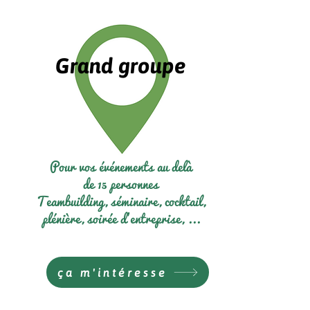
Grand groupe
Pour vos événements au delà
de 15 personnes
Teambuilding, séminaire, cocktail,
plénière, soirée d'entreprise, ...
ça m'intéresse