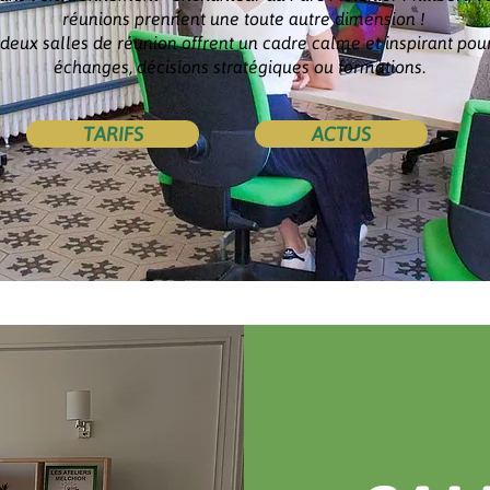
réunions prennent une toute autre dimension !
deux salles de réunion offrent un cadre calme et inspirant pou
échanges, décisions stratégiques ou formations.
TARIFS
ACTUS